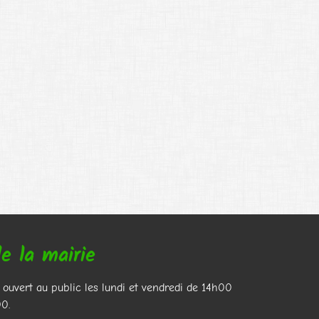
e la mairie
t ouvert au public les lundi et vendredi de 14h00
0.