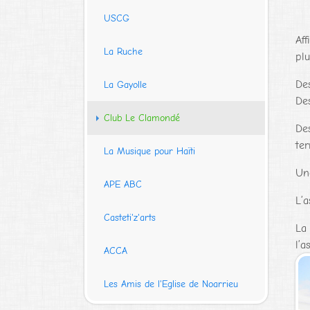
USCG
Aff
La Ruche
plu
Des
La Gayolle
Des
(current)
Club Le Clamondé
Des
ter
La Musique pour Haïti
Une
APE ABC
L’a
Casteti'z'arts
La 
l’a
ACCA
Sho
Les Amis de l'Eglise de Noarrieu