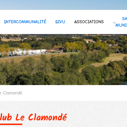
SA
INTERCOMMUNALITÉ
SIVU
ASSOCIATIONS
ie Communale"
Submenu for "Intercommunalité"
Submenu for "SIVU"
Submenu for "Associations"
Submen
MUNI
e Clamondé
lub Le Clamondé