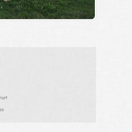
iart
es