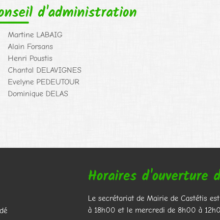
onseil d'administration
Martine LABAIG
Alain Forsans
Henri Poustis
Chantal DELAVIGNES
Evelyne PEDEUTOUR
Dominique DELAS
Horaires d'ouverture d
Le secrétariat de Mairie de Castétis es
à 18h00 et le mercredi de 8h00 à 12h0
dé